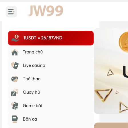
1USDT = 26.187VND
Trang chủ
Live casino
Thể thao
Quay hũ
Game bài
Bắn cá