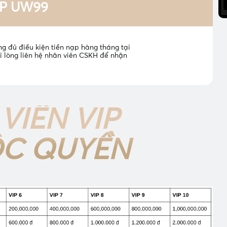
IP UW99
g đủ điều kiện tiền nạp hàng tháng tại
ui lòng liên hệ nhân viên CSKH để nhận
VIÊN VIP
ỘC QUYỀN