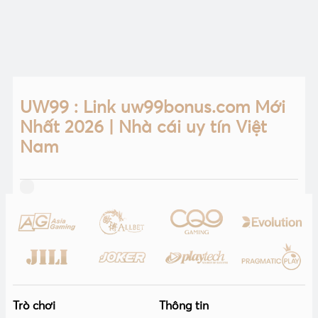
UW99 : Link uw99bonus.com Mới
Nhất 2026 | Nhà cái uy tín Việt
Nam
Trò chơi
Thông tin