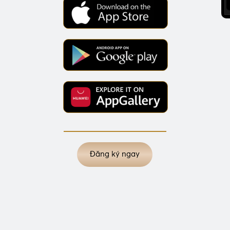
Đăng ký ngay