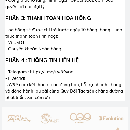
- Công thức rõ ràng, minh bạch, dễ đối soát, đảm bảo
quyền lợi cho đại lý.
PHẦN 3: THANH TOÁN HOA HỒNG
Hoa hồng sẽ được chi trả trước ngày 10 hàng tháng. Hình
thức thanh toán linh hoạt:
- Ví USDT
- Chuyển khoản Ngân hàng
PHẦN 4 : THÔNG TIN LIÊN HỆ
- Telegram : https://t.me/uw99vnn
- Livechat
UW99 cam kết thanh toán đúng hạn, hỗ trợ nhanh chóng
và đồng hành lâu dài cùng Quý Đối Tác trên chặng đường
phát triển. Xin cảm ơn !