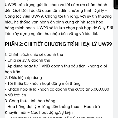
UW99 trân trọng gửi lời chào và lời cảm ơn chân thành
đến Quý Đối Tác đã quan tâm đến chương trình Đại lý –
Cộng tác viên UW99. Chúng tôi tin rằng, với uy tín thương
hiệu, hệ thống vận hành ổn định cùng chính sách hoa
hồng minh bạch, UW99 sẽ là lựa chọn phù hợp để Quý Đối
Tác xây dựng nguồn thu nhập bền vững và lâu dài.
PHẦN 2: CHI TIẾT CHƯƠNG TRÌNH ĐẠI LÝ UW99
1. Chính sách chia sẻ doanh thu
- Chia sẻ 35% doanh thu
- Áp dụng ngay từ 1 VNĐ doanh thu đầu tiên, không giới
hạn trần
2. Điều kiện áp dụng
- Tối thiểu 05 khách hoạt động mỗi tháng
- Khách hợp lệ là khách có doanh thu cược từ 5.000.000
VNĐ trở lên
3. Công thức tính hoa hồng
- Hoa hồng đại lý = Tổng tiền thắng thua – Hoàn trả –
Khuyến mãi – Các hoạt động/sự kiện