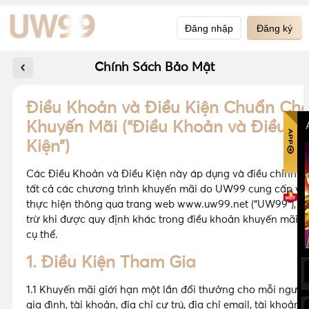
Đăng nhập
Đăng ký
Chính Sách Bảo Mật
Điều Khoản và Điều Kiện Chuẩn Ch
Khuyến Mãi (“Điều Khoản và Điều
Kiện”)
Các Điều Khoản và Điều Kiện này áp dụng và điều chỉnh
tất cả các chương trình khuyến mãi do UW99 cung cấp và
thực hiện thông qua trang web www.uw99.net (“UW99”),
trừ khi được quy định khác trong điều khoản khuyến mãi
cụ thể.
1. Điều Kiện Tham Gia
1.1 Khuyến mãi giới hạn một lần đổi thưởng cho mỗi người
gia đình, tài khoản, địa chỉ cư trú, địa chỉ email, tài khoản