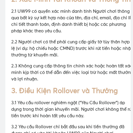
2.1 UW99 có quyền xác minh danh tính Người chơi thông
qua bất kỳ sự kết hợp nào của tên, địa chỉ, email, địa chỉ IP,
chi tiết thanh toán, định danh thiết bị hoặc các phương
pháp khác theo yêu cầu.
2.2 Người chơi có thể phải cung cấp giấy tờ tùy thân hợp
lệ (ví dụ: hộ chiếu hoặc CMND) trước khi rút tiền hoặc nhậ
thưởng từ khuyến mãi.
2.3 Không cung cấp thông tin chính xác hoặc hoàn tất xác
minh kịp thời có thể dẫn đến việc loại trừ hoặc mất thưởn
và lợi nhuận.
3. Điều Kiện Rollover và Thưởng
3.1 Yêu cầu rollover nghiêm ngặt (“Yêu Cầu Rollover”) áp
dụng trong thời gian khuyến mãi. Người chơi không thể rút
tiền trước khi hoàn tất yêu cầu này.
3.2 Yêu cầu Rollover chỉ bắt đầu sau khi tiền thưởng đã