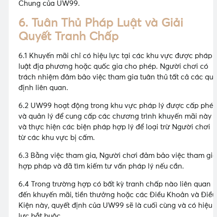
Chung của UW99.
6. Tuân Thủ Pháp Luật và Giải
Quyết Tranh Chấp
6.1 Khuyến mãi chỉ có hiệu lực tại các khu vực được pháp
luật địa phương hoặc quốc gia cho phép. Người chơi có
trách nhiệm đảm bảo việc tham gia tuân thủ tất cả các quy
định liên quan.
6.2 UW99 hoạt động trong khu vực pháp lý được cấp phé
và quản lý để cung cấp các chương trình khuyến mãi này
và thực hiện các biện pháp hợp lý để loại trừ Người chơi
từ các khu vực bị cấm.
6.3 Bằng việc tham gia, Người chơi đảm bảo việc tham gia
hợp pháp và đã tìm kiếm tư vấn pháp lý nếu cần.
6.4 Trong trường hợp có bất kỳ tranh chấp nào liên quan
đến khuyến mãi, tiền thưởng hoặc các Điều Khoản và Điều
Kiện này, quyết định của UW99 sẽ là cuối cùng và có hiệu
lực bắt buộc.