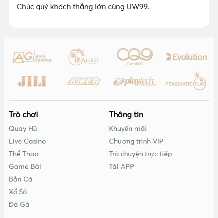
Chúc quý khách thắng lớn cùng UW99.
Trò chơi
Thông tin
Quay Hũ
Khuyến mãi
Live Casino
Chương trình VIP
Thể Thao
Trò chuyện trực tiếp
Game Bài
Tải APP
Bắn Cá
Xổ Số
Đá Gà