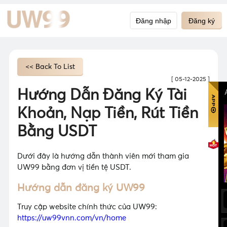
Đăng nhập
Đăng ký
<< Back To List
[ 05-12-2025 ]
Hướng Dẫn Đăng Ký Tài
Khoản, Nạp Tiền, Rút Tiền
Bằng USDT
Dưới đây là hướng dẫn thành viên mới tham gia
UW99 bằng đơn vị tiền tệ USDT.
Hướng dẫn đăng ký UW99
Truy cập website chính thức của UW99:
https://uw99vnn.com/vn/home