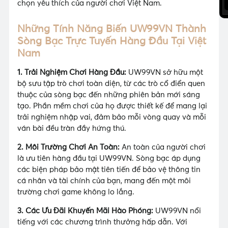
chọn yêu thích của người chơi Việt Nam.
Những Tính Năng Biến UW99VN Thành
Sòng Bạc Trực Tuyến Hàng Đầu Tại Việt
Nam
1. Trải Nghiệm Chơi Hàng Đầu:
UW99VN sở hữu một
bộ sưu tập trò chơi toàn diện, từ các trò cổ điển quen
thuộc của sòng bạc đến những phiên bản mới sáng
tạo. Phần mềm chơi của họ được thiết kế để mang lại
trải nghiệm nhập vai, đảm bảo mỗi vòng quay và mỗi
ván bài đều tràn đầy hứng thú.
2. Môi Trường Chơi An Toàn:
An toàn của người chơi
là ưu tiên hàng đầu tại UW99VN. Sòng bạc áp dụng
các biện pháp bảo mật tiên tiến để bảo vệ thông tin
cá nhân và tài chính của bạn, mang đến một môi
trường chơi game không lo lắng.
3. Các Ưu Đãi Khuyến Mãi Hào Phóng:
UW99VN nổi
tiếng với các chương trình thưởng hấp dẫn. Với