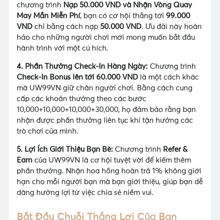
chương trình
Nạp 50.000 VND và Nhận Vòng Quay
May Mắn Miễn Phí
, bạn có cơ hội thắng tới
99.000
VND
chỉ bằng cách nạp
50.000 VND
. Ưu đãi này hoàn
hảo cho những người chơi mới mong muốn bắt đầu
hành trình với một cú hích.
4. Phần Thưởng Check-In Hàng Ngày:
Chương trình
Check-In Bonus lên tới 60.000 VND
là một cách khác
mà UW99VN giữ chân người chơi. Bằng cách cung
cấp các khoản thưởng theo các bước
10,000+10,000+10,000+30,000, họ đảm bảo rằng bạn
nhận được phần thưởng liên tục khi tận hưởng các
trò chơi của mình.
5. Lợi Ích Giới Thiệu Bạn Bè:
Chương trình
Refer &
Earn
của UW99VN là cơ hội tuyệt vời để kiếm thêm
phần thưởng. Nhận hoa hồng hoàn trả 1% không giới
hạn cho mỗi người bạn mà bạn giới thiệu, giúp bạn dễ
dàng hưởng lợi từ việc chia sẻ niềm vui.
Bắt Đầu Chuỗi Thắng Lợi Của Bạn