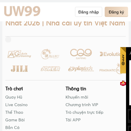
Đăng nhập
Đăng ký
UW99 : Link uw99bonus.com Mới
Nhất 2026 | Nhà cái uy tín Việt Nam
Trò chơi
Thông tin
Quay Hũ
Khuyến mãi
Live Casino
Chương trình VIP
Thể Thao
Trò chuyện trực tiếp
Game Bài
Tải APP
Bắn Cá